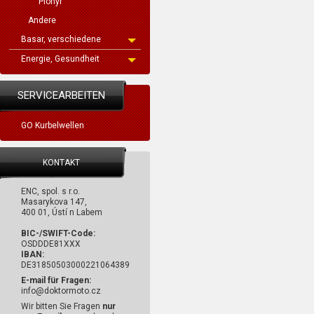
Pionýr
Andere
Basar, verschiedene
Energie, Gesundheit
SERVICEARBEITEN
GO Kurbelwellen
KONTAKT
ENC, spol. s r.o.
Masarykova 147,
400 01, Ústí n Labem
BIC-/SWIFT-Code:
OSDDDE81XXX
IBAN:
DE31850503000221064389
E-mail für Fragen:
info@doktormoto.cz
Wir bitten Sie Fragen
nur