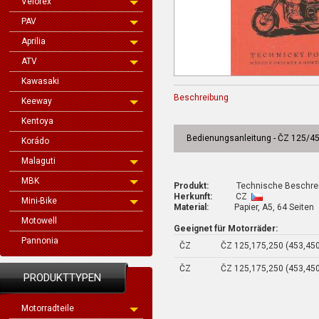
Velorex
PAV
Aprilia
ATV
Kawasaki
Beschreibung
Keeway
Kentoya
Bedienungsanleitung - ČZ 125/4
Korádo
Malaguti
MBK
Produkt:
Technische Beschreibun
Herkunft:
CZ
Mini-Bike
Material:
Papier, A5, 64 Seiten
Motowell
Geeignet für Motorräder:
Pannonia
ČZ
ČZ 125,175,250 (453,450
ČZ
ČZ 125,175,250 (453,450
PRODUKTTYPEN
Motorradteile