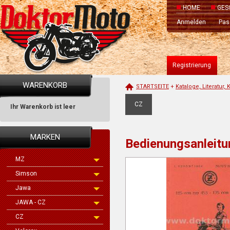
HOME
GES
Anmelden
Pas
Registrierung
WARENKORB
STARTSEITE
+
Kataloge, Literatur,
CZ
Ihr Warenkorb ist leer
MARKEN
Bedienungsanleitu
MZ
Simson
Jawa
JAWA - CZ
CZ