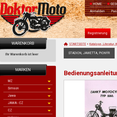
HOME
GES
Anmelden
Pas
Registrierung
WARENKORB
STARTSEITE
+
Kataloge, Literatur,
STADION, JAWETTA, PIONÝR
Ihr Warenkorb ist leer
MARKEN
Bedienungsanleit
MZ
Simson
Jawa
JAWA - CZ
CZ