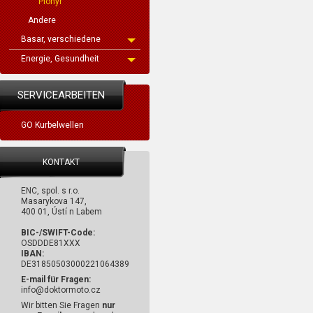
Pionýr
Andere
Basar, verschiedene
Energie, Gesundheit
SERVICEARBEITEN
GO Kurbelwellen
KONTAKT
ENC, spol. s r.o.
Masarykova 147,
400 01, Ústí n Labem
BIC-/SWIFT-Code:
OSDDDE81XXX
IBAN:
DE31850503000221064389
E-mail für Fragen:
info@doktormoto.cz
Wir bitten Sie Fragen
nur