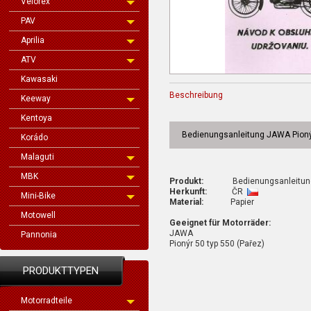
Velorex
PAV
Aprilia
ATV
Kawasaki
Beschreibung
Keeway
Kentoya
Bedienungsanleitung JAWA Pioný
Korádo
Malaguti
MBK
Produkt:
Bedienungsanleitun
Herkunft:
ČR
Mini-Bike
Material:
Papier
Motowell
Geeignet für Motorräder:
JAWA
Pannonia
Pionýr 50 typ 550 (Pařez)
PRODUKTTYPEN
Motorradteile