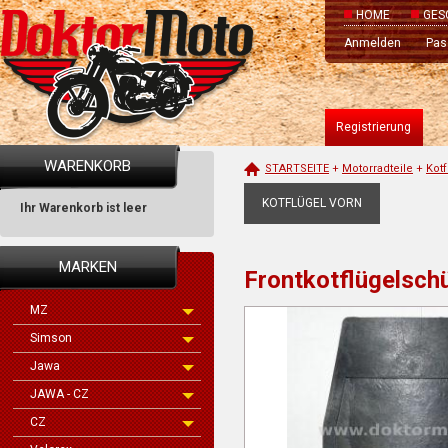
HOME
GES
Anmelden
Pas
Registrierung
WARENKORB
STARTSEITE
+
Motorradteile
+
Kot
KOTFLÜGEL VORN
Ihr Warenkorb ist leer
MARKEN
Frontkotflügelsc
MZ
Simson
Jawa
JAWA - CZ
CZ