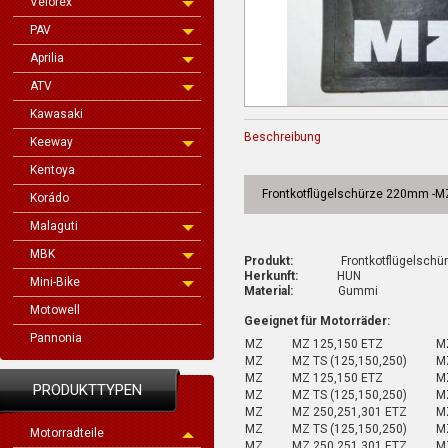
Velorex
PAV
Aprilia
ATV
Kawasaki
Beschreibung
Keeway
Kentoya
Frontkotflügelschürze 220mm -M
Korádo
Malaguti
MBK
Produkt:
Frontkotflügelschürz
Herkunft:
HUN
Mini-Bike
Material:
Gummi
Motowell
Geeignet für Motorräder:
Pannonia
MZ
MZ 125,150 ETZ
M
MZ
MZ TS (125,150,250)
MZ
MZ
MZ 125,150 ETZ
M
PRODUKTTYPEN
MZ
MZ TS (125,150,250)
MZ
MZ
MZ 250,251,301 ETZ
MZ
MZ
MZ TS (125,150,250)
MZ
Motorradteile
MZ
MZ 250,251,301 ETZ
M