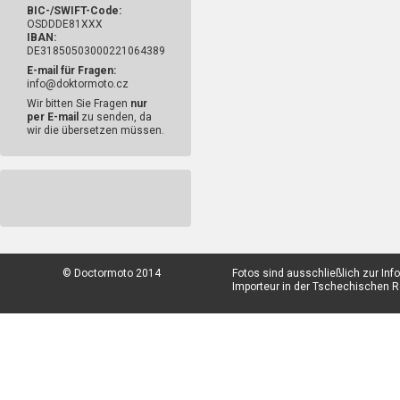
BIC-/SWIFT-Code:
OSDDDE81XXX
IBAN:
DE31850503000221064389
E-mail für Fragen:
info@doktormoto.cz
Wir bitten Sie Fragen
nur
per E-mail
zu senden, da
wir die übersetzen müssen.
© Doctormoto 2014
Fotos sind ausschließlich zur In
Importeur in der Tschechischen Re