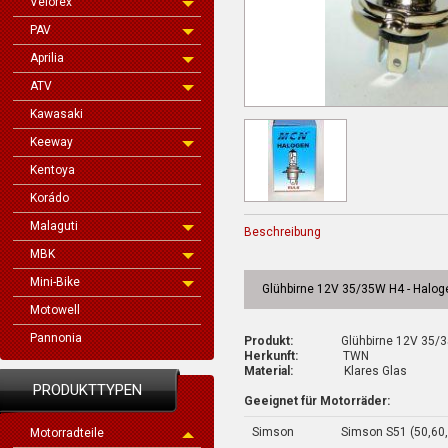
Velorex
PAV
Aprilia
ATV
Kawasaki
Keeway
Kentoya
Korádo
Malaguti
Beschreibung
MBK
Mini-Bike
Glühbirne 12V 35/35W H4 - Halog
Motowell
Pannonia
Produkt:
Glühbirne 12V 35/35W
Herkunft:
TWN
Material:
Klares Glas
PRODUKTTYPEN
Geeignet für Motorräder:
Simson
Simson S51 (50,60
Motorradteile