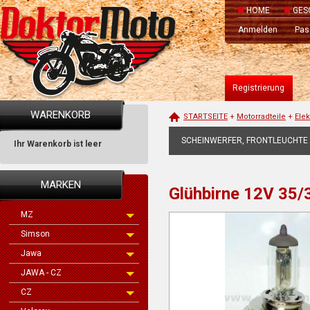
HOME
GES
Anmelden
Pas
Registrierung
WARENKORB
STARTSEITE
+
Motorradteile
+
Ele
SCHEINWERFER, FRONTLEUCHTE
Ihr Warenkorb ist leer
MARKEN
Glühbirne 12V 35/
MZ
Simson
Jawa
JAWA - CZ
CZ