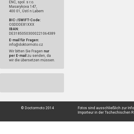
ENC, spol. s r.o.
Masarykova 147,
400 01, Ústí n Labem
BIC-/SWIFT-Code:
OSDDDE81XXX
IBAN:
DE31850503000221064389
E-mail für Fragen:
info@doktormoto.cz
Wir bitten Sie Fragen
nur
per E-mail
zu senden, da
wir die übersetzen müssen.
© Doctormoto 2014
Fotos sind ausschließlich zur In
Importeur in der Tschechischen Re