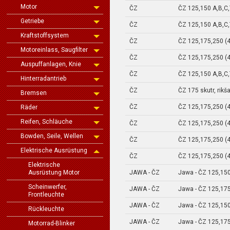
Motor
ČZ
ČZ 125,150 A,B,C
Getriebe
ČZ
ČZ 125,150 A,B,C
Kraftstoffsystem
ČZ
ČZ 125,175,250 (
Motoreinlass, Saugfilter
ČZ
ČZ 125,175,250 (
Auspuffanlagen, Knie
ČZ
ČZ 125,150 A,B,C
Hinterradantrieb
ČZ
ČZ 175 skutr, rikš
Bremsen
ČZ
ČZ 125,175,250 (
Räder
Reifen, Schläuche
ČZ
ČZ 125,175,250 (
Bowden, Seile, Wellen
ČZ
ČZ 125,175,250 (
Elektrische Ausrüstung
ČZ
ČZ 125,175,250 (
Elektrische
JAWA - ČZ
Jawa - ČZ 125,15
Ausrüstung Motor
Scheinwerfer,
JAWA - ČZ
Jawa - ČZ 125,175
Frontleuchte
JAWA - ČZ
Jawa - ČZ 125,15
Rückleuchte
JAWA - ČZ
Jawa - ČZ 125,175
Motorrad-Blinker