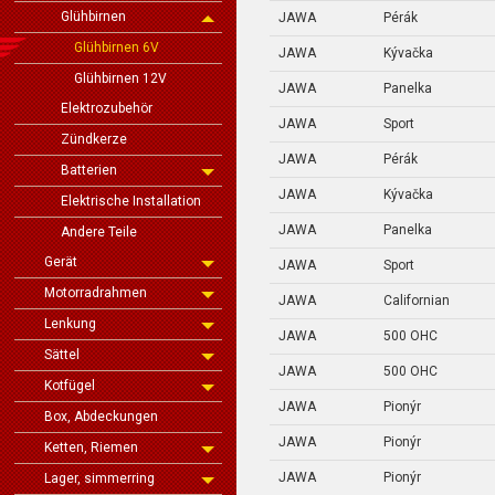
Glühbirnen
JAWA
Pérák
Glühbirnen 6V
JAWA
Kývačka
Glühbirnen 12V
JAWA
Panelka
Elektrozubehör
JAWA
Sport
Zündkerze
JAWA
Pérák
Batterien
JAWA
Kývačka
Elektrische Installation
JAWA
Panelka
Andere Teile
Gerät
JAWA
Sport
Motorradrahmen
JAWA
Californian
Lenkung
JAWA
500 OHC
Sättel
JAWA
500 OHC
Kotfügel
JAWA
Pionýr
Box, Abdeckungen
JAWA
Pionýr
Ketten, Riemen
JAWA
Pionýr
Lager, simmerring