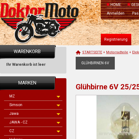
HOME
GES
Anmelden
Pas
Registrierung
WARENKORB
STARTSEITE
+
Motorradteile
+
Ele
GLÜHBIRNEN 6V
Ihr Warenkorb ist leer
MARKEN
Glühbirne 6V 25/
MZ
Simson
Jawa
JAWA - CZ
CZ