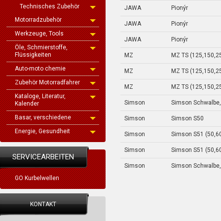
Technisches Zubehör
JAWA
Pionýr
Motorradzubehör
JAWA
Pionýr
Werkzeuge, Tools
JAWA
Pionýr
Öle, Schmierstoffe,
Flüssigkeiten
MZ
MZ TS (125,150,2
Auto-moto chemie
MZ
MZ TS (125,150,2
Zubehör Motorradfahrer
MZ
MZ TS (125,150,2
Kataloge, Literatur,
Simson
Simson Schwalbe,
Kalender
Basar, verschiedene
Simson
Simson S50
Energie, Gesundheit
Simson
Simson S51 (50,6
Simson
Simson S51 (50,6
SERVICEARBEITEN
Simson
Simson Schwalbe,
GO Kurbelwellen
KONTAKT