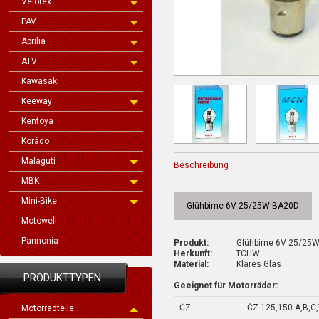
Velorex
PAV
Aprilia
ATV
Kawasaki
Keeway
Kentoya
Korádo
Malaguti
Beschreibung
MBK
Mini-Bike
Glühbirne 6V 25/25W BA20D
Motowell
Pannonia
Produkt:
Glühbirne 6V 25/25W
Herkunft:
TCHW
Material:
Klares Glas
PRODUKTTYPEN
Geeignet für Motorräder:
ČZ
ČZ 125,150 A,B,C
Motorradteile