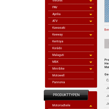
Velorex
PAV
Aprilia
ATV
Kawasaki
Be
Keeway
Kentoya
Korádo
Malaguti
Pro
MBK
Her
Mat
Mini-Bike
Gee
Motowell
Č
Pannonia
J
PRODUKTTYPEN
J
J
Motorradteile