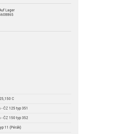
Auf Lager
5608865
25,150 C
 - ČZ 125 typ 351
 - ČZ 150 typ 352
yp 11 (Pérák)