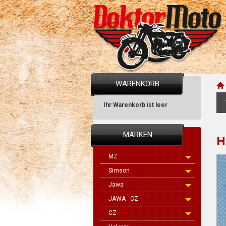
WARENKORB
Ihr Warenkorb ist leer
MARKEN
H
MZ
Simson
Jawa
JAWA - CZ
CZ