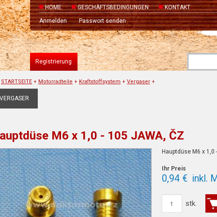
HOME
GESCHÄFTSBEDINGUNGEN
KONTAKT
Anmelden
Passwort senden
Registrierung
STARTSEITE
+
Motorradteile
+
Kraftstoffsystem
+
Vergaser
+
VERGASER
auptdüse M6 x 1,0 - 105 JAWA, ČZ
Hauptdüse M6 x 1,0 
Ihr Preis
0,94 €
inkl. 
stk.