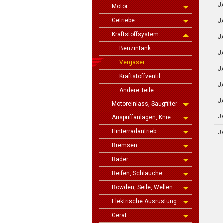
J
Motor
Getriebe
J
Kraftstoffsystem
J
Benzintank
J
Vergaser
J
Kraftstoffventil
J
Andere Teile
J
Motoreinlass, Saugfilter
J
Auspuffanlagen, Knie
Hinterradantrieb
J
Bremsen
Räder
Reifen, Schläuche
Bowden, Seile, Wellen
Elektrische Ausrüstung
Gerät