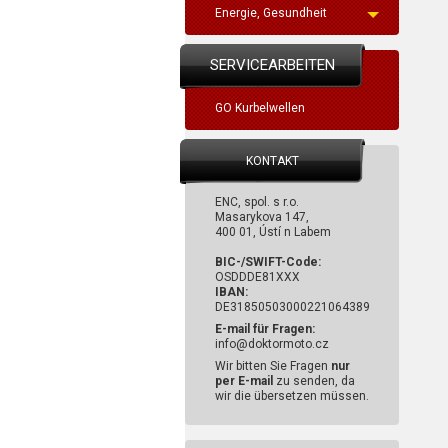
Energie, Gesundheit
SERVICEARBEITEN
GO Kurbelwellen
KONTAKT
ENC, spol. s r.o.
Masarykova 147,
400 01, Ústí n Labem
BIC-/SWIFT-Code:
OSDDDE81XXX
IBAN:
DE31850503000221064389
E-mail für Fragen:
info@doktormoto.cz
Wir bitten Sie Fragen
nur
per E-mail
zu senden, da
wir die übersetzen müssen.