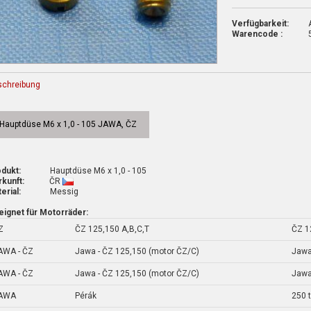
Verfügbarkeit:
Warencode :
schreibung
Hauptdüse M6 x 1,0 - 105 JAWA, ČZ
dukt:
Hauptdüse M6 x 1,0 - 105
kunft:
ČR
erial:
Messig
ignet für Motorräder:
Z
ČZ 125,150 A,B,C,T
ČZ 1
AWA - ČZ
Jawa - ČZ 125,150 (motor ČZ/C)
Jawa
AWA - ČZ
Jawa - ČZ 125,150 (motor ČZ/C)
Jawa
AWA
Pérák
250 t