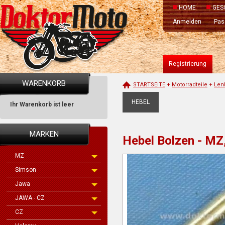
HOME
GES
Anmelden
Pas
Registrierung
WARENKORB
STARTSEITE
+
Motorradteile
+
Len
HEBEL
Ihr Warenkorb ist leer
MARKEN
Hebel Bolzen - MZ
MZ
Simson
Jawa
JAWA - CZ
CZ