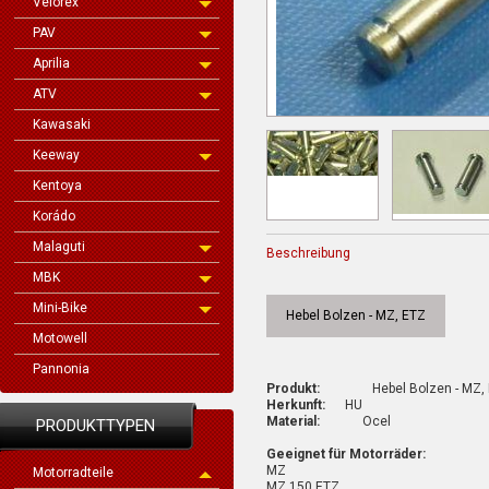
Velorex
PAV
Aprilia
ATV
Kawasaki
Keeway
Kentoya
Korádo
Malaguti
Beschreibung
MBK
Mini-Bike
Hebel Bolzen - MZ, ETZ
Motowell
Pannonia
Produkt:
Hebel Bolzen - MZ, 
Herkunft:
HU
Material:
Ocel
PRODUKTTYPEN
Geeignet für Motorräder:
MZ
Motorradteile
MZ 150 ETZ