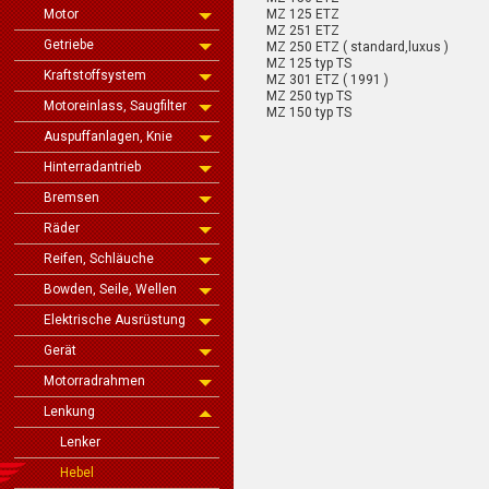
MZ 125 ETZ
Motor
MZ 251 ETZ
Getriebe
MZ 250 ETZ ( standard,luxus )
MZ 125 typ TS
Kraftstoffsystem
MZ 301 ETZ ( 1991 )
MZ 250 typ TS
Motoreinlass, Saugfilter
MZ 150 typ TS
Auspuffanlagen, Knie
Hinterradantrieb
Bremsen
Räder
Reifen, Schläuche
Bowden, Seile, Wellen
Elektrische Ausrüstung
Gerät
Motorradrahmen
Lenkung
Lenker
Hebel