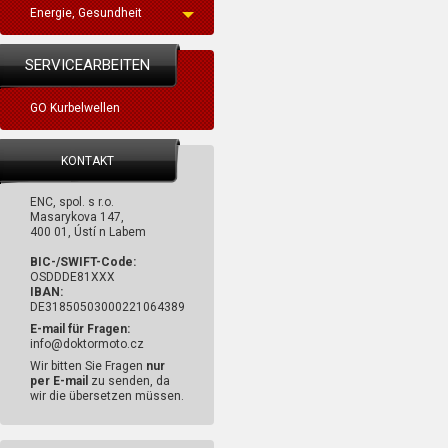
Energie, Gesundheit
SERVICEARBEITEN
GO Kurbelwellen
KONTAKT
ENC, spol. s r.o.
Masarykova 147,
400 01, Ústí n Labem
BIC-/SWIFT-Code:
OSDDDE81XXX
IBAN:
DE31850503000221064389
E-mail für Fragen:
info@doktormoto.cz
Wir bitten Sie Fragen
nur
per E-mail
zu senden, da
wir die übersetzen müssen.