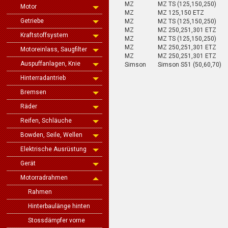
MZ
MZ TS (125,150,250)
Motor
MZ
MZ 125,150 ETZ
Getriebe
MZ
MZ TS (125,150,250)
MZ
MZ 250,251,301 ETZ
Kraftstoffsystem
MZ
MZ TS (125,150,250)
MZ
MZ 250,251,301 ETZ
Motoreinlass, Saugfilter
MZ
MZ 250,251,301 ETZ
Auspuffanlagen, Knie
Simson
Simson S51 (50,60,7
Hinterradantrieb
Bremsen
Räder
Reifen, Schläuche
Bowden, Seile, Wellen
Elektrische Ausrüstung
Gerät
Motorradrahmen
Rahmen
Hinterbaulänge hinten
Stossdämpfer vorne