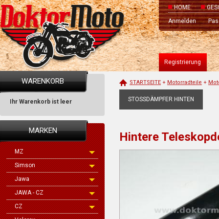
HOME
GES
Anmelden
Pas
Registrierung
WARENKORB
STARTSEITE
+
Motorradteile
+
Mot
STOSSDÄMPFER HINTEN
Ihr Warenkorb ist leer
MARKEN
Hintere Teleskopd
MZ
Simson
Jawa
JAWA - CZ
CZ