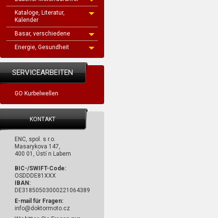
Kataloge, Literatur,
Kalender
Basar, verschiedene
Energie, Gesundheit
SERVICEARBEITEN
GO Kurbelwellen
KONTAKT
ENC, spol. s r.o.
Masarykova 147,
400 01, Ústí n Labem
BIC-/SWIFT-Code:
OSDDDE81XXX
IBAN:
DE31850503000221064389
E-mail für Fragen:
info@doktormoto.cz