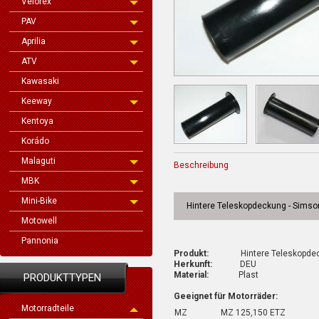
Velorex
PAV
Aprilia
ATV
Kawasaki
Keeway
Kentoya
Korádo
Malaguti
Beschreibung
MBK
Mini-Bike
Hintere Teleskopdeckung - Simso
Motowell
Pannonia
Produkt:
Hintere Teleskopdecku
Herkunft:
DEU
Material:
Plast
PRODUKTTYPEN
Geeignet für Motorräder:
Motorradteile
MZ
MZ 125,150 ETZ