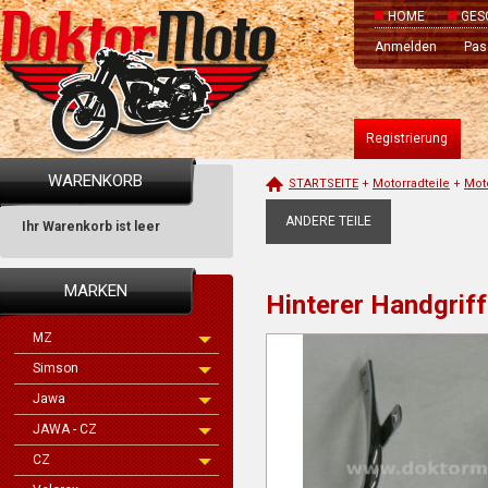
HOME
GES
Anmelden
Pas
Registrierung
WARENKORB
STARTSEITE
+
Motorradteile
+
Mot
ANDERE TEILE
Ihr Warenkorb ist leer
MARKEN
Hinterer Handgrif
MZ
Simson
Jawa
JAWA - CZ
CZ