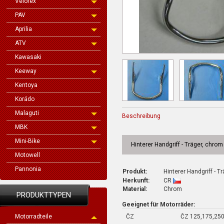
Velorex
PAV
Aprilia
ATV
Kawasaki
Keeway
Kentoya
Korádo
Malaguti
Beschreibung
MBK
Mini-Bike
Hinterer Handgriff - Träger, chr
Motowell
Pannonia
Produkt:
Hinterer Handgriff - Tr
Herkunft:
CR
Material:
Chrom
PRODUKTTYPEN
Geeignet für Motorräder:
ČZ
ČZ 125,175,250
Motorradteile