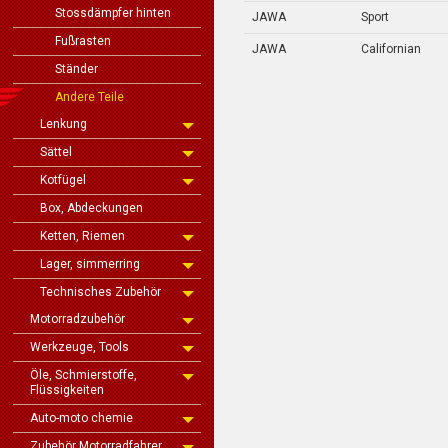
Stossdämpfer hinten
JAWA
Sport
Fußrasten
JAWA
Californian
Ständer
Andere Teile
Lenkung
Sättel
Kotfügel
Box, Abdeckungen
Ketten, Riemen
Lager, simmerring
Technisches Zubehör
Motorradzubehör
Werkzeuge, Tools
Öle, Schmierstoffe,
Flüssigkeiten
Auto-moto chemie
Zubehör Motorradfahrer