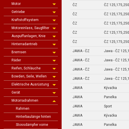
Motor
ČZ
ČZ 125,175,250
Getriebe
ČZ
ČZ 125,175,250
Kraftstoffsystem
ČZ
ČZ 125,175,250
Motoreinlass, Saugfilter
ČZ
ČZ 125,175,250
Auspuffanlagen, Knie
ČZ
ČZ 125,175,250
Hinterradantrieb
JAWA - ČZ
Jawa - ČZ 125,
Bremsen
JAWA - ČZ
Jawa - ČZ 125,
Räder
Reifen, Schläuche
JAWA - ČZ
Jawa - ČZ 125,
Bowden, Seile, Wellen
JAWA - ČZ
Jawa - ČZ 125,
Elektrische Ausrüstung
JAWA
Kývačka
Gerät
JAWA
Panelka
Motorradrahmen
JAWA
Sport
Rahmen
JAWA
Kývačka
Hinterbaulänge hinten
JAWA
Panelka
Stossdämpfer vorne