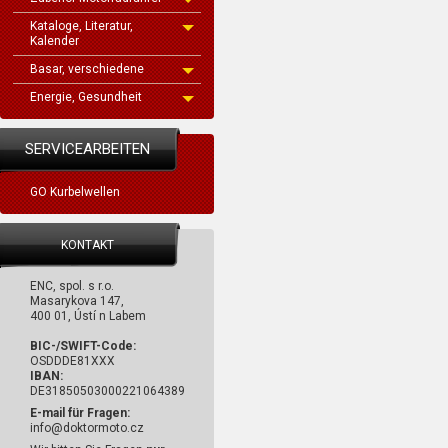
Kataloge, Literatur,
Kalender
Basar, verschiedene
Energie, Gesundheit
SERVICEARBEITEN
GO Kurbelwellen
KONTAKT
ENC, spol. s r.o.
Masarykova 147,
400 01, Ústí n Labem
BIC-/SWIFT-Code:
OSDDDE81XXX
IBAN:
DE31850503000221064389
E-mail für Fragen:
info@doktormoto.cz