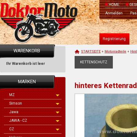
HOME
GES
Anmelden
Pas
Registrierung
WARENKORB
STARTSEITE
+
Motorradteile
+
Hint
KETTENSCHUTZ
Ihr Warenkorb ist leer
MARKEN
hinteres Kettenr
MZ
Simson
Jawa
JAWA - CZ
CZ