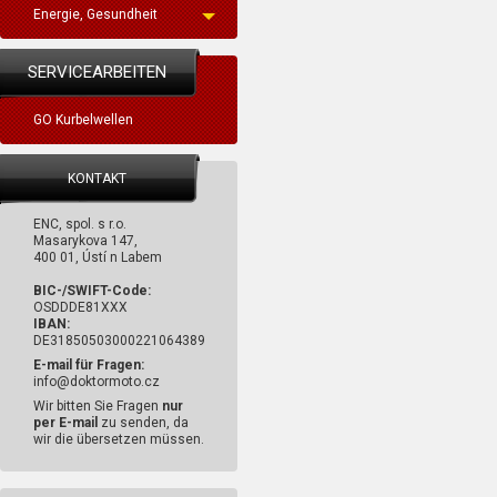
Energie, Gesundheit
SERVICEARBEITEN
GO Kurbelwellen
KONTAKT
ENC, spol. s r.o.
Masarykova 147,
400 01, Ústí n Labem
BIC-/SWIFT-Code:
OSDDDE81XXX
IBAN:
DE31850503000221064389
E-mail für Fragen:
info@doktormoto.cz
Wir bitten Sie Fragen
nur
per E-mail
zu senden, da
wir die übersetzen müssen.