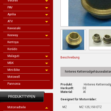
Velorex
PAV
Aprilia
ATV
Kawasaki
Keeway
Kentoya
Korádo
Malaguti
Beschreibung
MBK
Mini-Bike
hinteres Kettenradgehäuseabsta
Motowell
Pannonia
Produkt:
Hinteres Kettenradge
Herkunft:
DE
Material:
Al
PRODUKTTYPEN
Geeignet für Motorräder:
MZ
MZ 125,150 ETZ
Motorradteile