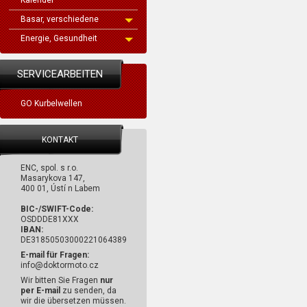
Kalender
Basar, verschiedene
Energie, Gesundheit
SERVICEARBEITEN
GO Kurbelwellen
KONTAKT
ENC, spol. s r.o.
Masarykova 147,
400 01, Ústí n Labem
BIC-/SWIFT-Code:
OSDDDE81XXX
IBAN:
DE31850503000221064389
E-mail für Fragen:
info@doktormoto.cz
Wir bitten Sie Fragen
nur
per E-mail
zu senden, da
wir die übersetzen müssen.