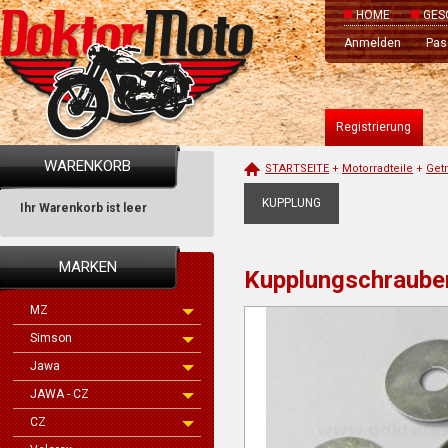
HOME
GES
Anmelden
Pas
Registrierung
WARENKORB
STARTSEITE
+
Motorradteile
+
Get
KUPPLUNG
Ihr Warenkorb ist leer
MARKEN
Kupplungschraube
MZ
Simson
Jawa
JAWA - CZ
CZ