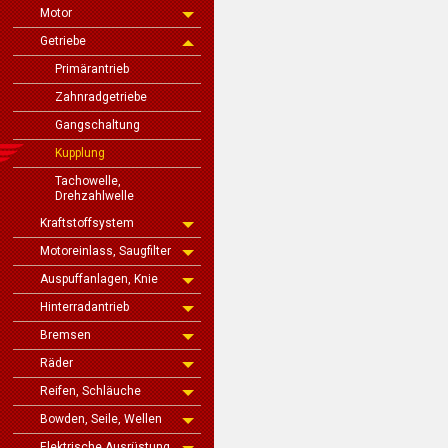
Motor
Getriebe
Primärantrieb
Zahnradgetriebe
Gangschaltung
Kupplung
Tachowelle,
Drehzahlwelle
Kraftstoffsystem
Motoreinlass, Saugfilter
Auspuffanlagen, Knie
Hinterradantrieb
Bremsen
Räder
Reifen, Schläuche
Bowden, Seile, Wellen
Elektrische Ausrüstung