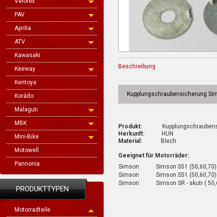
Velorex
PAV
Aprilia
ATV
Kawasaki
Beschreibung
Keeway
Kentoya
Kupplungschraubensicherung Si
Korádo
Malaguti
MBK
Produkt:
Kupplungschraubensi
Herkunft:
HUN
Mini-Bike
Material:
Blech
Motowell
Geeignet für Motorräder:
Pannonia
Simson
Simson S51 (50,60,70)
Simson
Simson S51 (50,60,70)
Simson
Simson SR - skutr (
PRODUKTTYPEN
Motorradteile