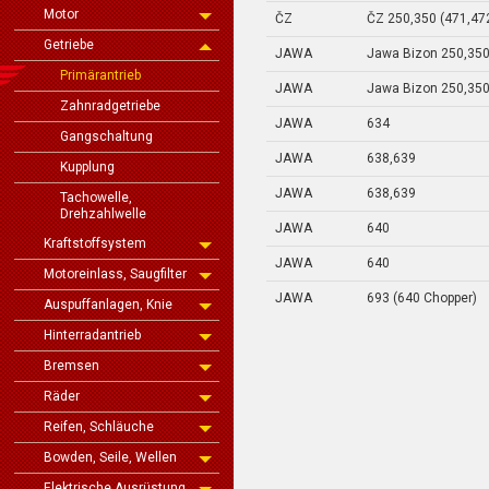
Motor
ČZ
ČZ 250,350 (471,472
Getriebe
JAWA
Jawa Bizon 250,35
Primärantrieb
JAWA
Jawa Bizon 250,35
Zahnradgetriebe
JAWA
634
Gangschaltung
JAWA
638,639
Kupplung
JAWA
638,639
Tachowelle,
Drehzahlwelle
JAWA
640
Kraftstoffsystem
JAWA
640
Motoreinlass, Saugfilter
JAWA
693 (640 Chopper)
Auspuffanlagen, Knie
Hinterradantrieb
Bremsen
Räder
Reifen, Schläuche
Bowden, Seile, Wellen
Elektrische Ausrüstung