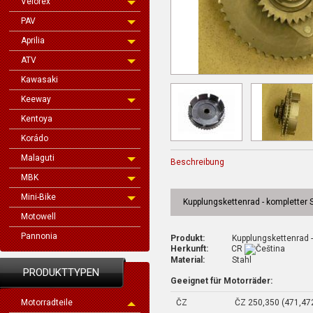
Velorex
PAV
Aprilia
ATV
Kawasaki
Keeway
Kentoya
Korádo
Malaguti
Beschreibung
MBK
Mini-Bike
Kupplungskettenrad - kompletter S
Motowell
Pannonia
Produkt:
Kupplungskettenrad - kom
Herkunft:
CR
Material:
Stahl
PRODUKTTYPEN
Geeignet für Motorräder:
ČZ
ČZ 250,350 (471,472
Motorradteile