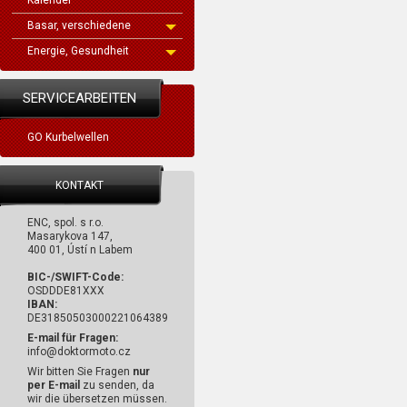
Kalender
Basar, verschiedene
Energie, Gesundheit
SERVICEARBEITEN
GO Kurbelwellen
KONTAKT
ENC, spol. s r.o.
Masarykova 147,
400 01, Ústí n Labem
BIC-/SWIFT-Code:
OSDDDE81XXX
IBAN:
DE31850503000221064389
E-mail für Fragen:
info@doktormoto.cz
Wir bitten Sie Fragen
nur
per E-mail
zu senden, da
wir die übersetzen müssen.