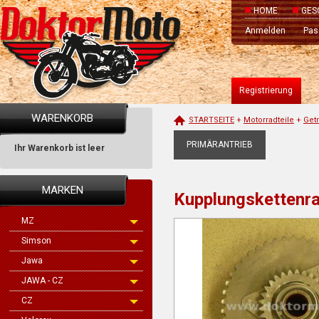
HOME
GES
Anmelden
Pas
Registrierung
WARENKORB
STARTSEITE
+
Motorradteile
+
Get
PRIMÄRANTRIEB
Ihr Warenkorb ist leer
MARKEN
Kupplungskettenrad
MZ
Simson
Jawa
JAWA - CZ
CZ