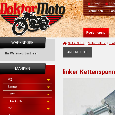
HOME
GES
Anmelden
Pas
Registrierung
WARENKORB
STARTSEITE
+
Motorradteile
+
Hint
ANDERE TEILE
Ihr Warenkorb ist leer
MARKEN
linker Kettenspann
MZ
Simson
Jawa
JAWA - CZ
CZ