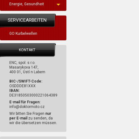
Energie, Gesundheit
SERVICEARBEITEN
GO Kurbelwellen
KONTAKT
ENC, spol. s r.o.
Masarykova 147,
400 01, Ústí n Labem
BIC-/SWIFT-Code:
OSDDDE81XXX
IBAN:
DE31850503000221064389
E-mail für Fragen:
info@doktormoto.cz
Wir bitten Sie Fragen
nur
per E-mail
zu senden, da
wir die übersetzen müssen.