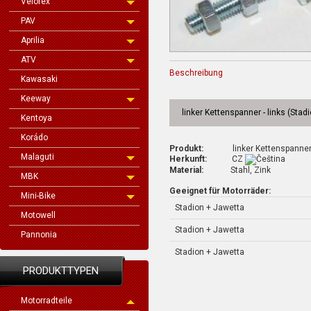
Velorex
PAV
Aprilia
ATV
Beschreibung
Kawasaki
Keeway
linker Kettenspanner - links (Stad
Kentoya
Korádo
Produkt:
linker Kettenspanne
Malaguti
Herkunft:
CZ
Material:
Stahl, Zink
MBK
Geeignet für Motorräder:
Mini-Bike
Stadion + Jawetta
Motowell
Stadion + Jawetta
Pannonia
Stadion + Jawetta
PRODUKTTYPEN
Motorradteile