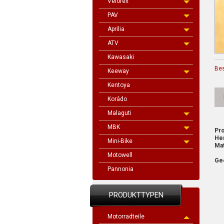
Velorex
PAV
Aprilia
ATV
Kawasaki
Be
Keeway
Kentoya
Korádo
Malaguti
MBK
Pro
Her
Mini-Bike
Mat
Motowell
Gee
Pannonia
PRODUKTTYPEN
Motorradteile