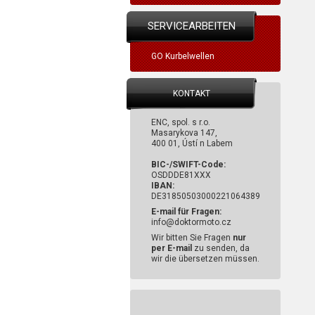
SERVICEARBEITEN
GO Kurbelwellen
KONTAKT
ENC, spol. s r.o.
Masarykova 147,
400 01, Ústí n Labem
BIC-/SWIFT-Code:
OSDDDE81XXX
IBAN:
DE31850503000221064389
E-mail für Fragen:
info@doktormoto.cz
Wir bitten Sie Fragen
nur
per E-mail
zu senden, da
wir die übersetzen müssen.