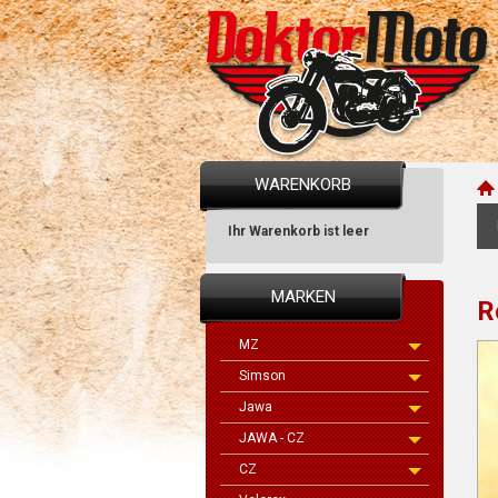
WARENKORB
Ihr Warenkorb ist leer
MARKEN
R
MZ
Simson
Jawa
JAWA - CZ
CZ