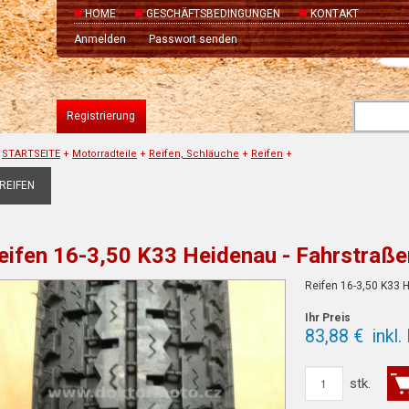
HOME
GESCHÄFTSBEDINGUNGEN
KONTAKT
Anmelden
Passwort senden
Registrierung
STARTSEITE
+
Motorradteile
+
Reifen, Schläuche
+
Reifen
+
REIFEN
eifen 16-3,50 K33 Heidenau - Fahrstraß
Reifen 16-3,50 K33 
Ihr Preis
83,88 €
inkl
stk.