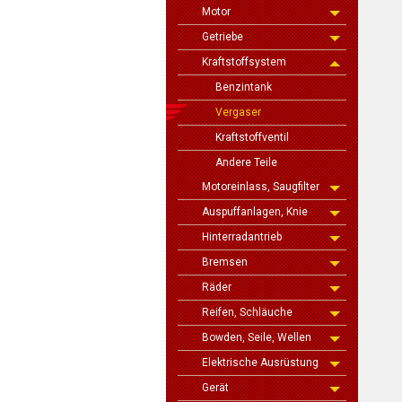
Motor
Getriebe
Kraftstoffsystem
Benzintank
Vergaser
Kraftstoffventil
Andere Teile
Motoreinlass, Saugfilter
Auspuffanlagen, Knie
Hinterradantrieb
Bremsen
Räder
Reifen, Schläuche
Bowden, Seile, Wellen
Elektrische Ausrüstung
Gerät