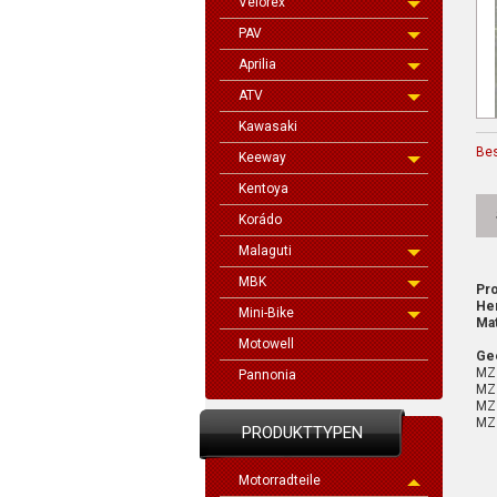
Velorex
PAV
Aprilia
ATV
Kawasaki
Be
Keeway
Kentoya
Korádo
Malaguti
MBK
Pro
Her
Mini-Bike
Mat
Motowell
Gee
MZ
Pannonia
MZ 
MZ 
MZ
PRODUKTTYPEN
Motorradteile