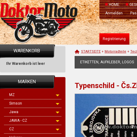
HOME
GES
Anmelden
Pas
Registrierung
WARENKORB
STARTSEITE
+
Motorradteile
+
Tec
ETIKETTEN, AUFKLEBER, LOGOS
Ihr Warenkorb ist leer
MARKEN
Typenschild - Čs.
MZ
Simson
Jawa
JAWA - CZ
CZ