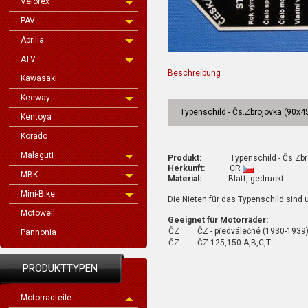
Velorex
PAV
Aprilia
ATV
Beschreibung
Kawasaki
Keeway
Typenschild - Čs.Zbrojovka (90x4
Kentoya
Korádo
Malaguti
Produkt:
Typenschild - Čs.Zbroj
Herkunft:
CR
MBK
Material:
Blatt, gedruckt
Mini-Bike
Die Nieten für das Typenschild sind
Motowell
Geeignet für Motorräder:
ČZ
ČZ - předválečné (1930-1
Pannonia
ČZ
ČZ 125,150 A,B,C,T
PRODUKTTYPEN
Motorradteile