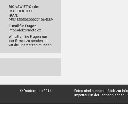
BIC-/SWIFT-Code:
OSDDDE81XXX
IBAN:
DE31850503000221064389
E-mail für Fragen:
info@doktormoto.cz
Wir bitten Sie Fragen
nur
per E-mail
zu senden, da
wir die übersetzen müssen.
© Doctormoto 2014
Fotos sind ausschließlich zur In
Importeur in der Tschechischen Re