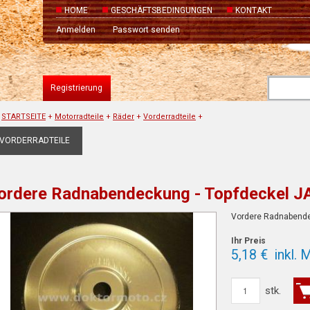
HOME
GESCHÄFTSBEDINGUNGEN
KONTAKT
Anmelden
Passwort senden
Registrierung
STARTSEITE
+
Motorradteile
+
Räder
+
Vorderradteile
+
VORDERRADTEILE
ordere Radnabendeckung - Topfdeckel J
Vordere Radnabende
Ihr Preis
5,18 €
inkl. 
stk.