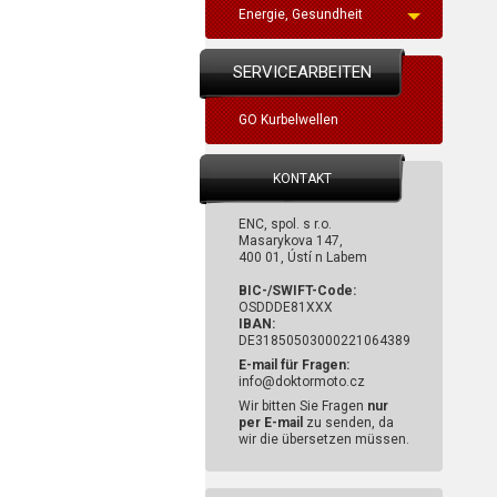
Energie, Gesundheit
SERVICEARBEITEN
GO Kurbelwellen
KONTAKT
ENC, spol. s r.o.
Masarykova 147,
400 01, Ústí n Labem
BIC-/SWIFT-Code:
OSDDDE81XXX
IBAN:
DE31850503000221064389
E-mail für Fragen:
info@doktormoto.cz
Wir bitten Sie Fragen
nur
per E-mail
zu senden, da
wir die übersetzen müssen.