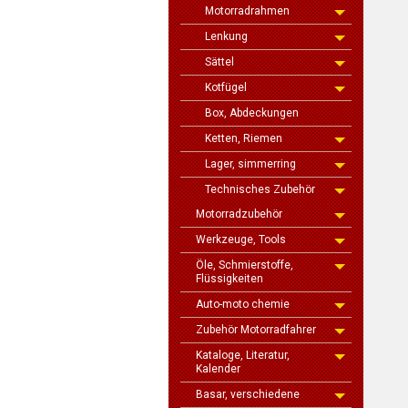
Motorradrahmen
Lenkung
Sättel
Kotfügel
Box, Abdeckungen
Ketten, Riemen
Lager, simmerring
Technisches Zubehör
Motorradzubehör
Werkzeuge, Tools
Öle, Schmierstoffe,
Flüssigkeiten
Auto-moto chemie
Zubehör Motorradfahrer
Kataloge, Literatur,
Kalender
Basar, verschiedene