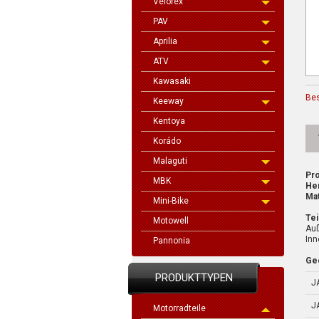
Velorex
PAV
Aprilia
ATV
Kawasaki
Be
Keeway
Kentoya
Korádo
Malaguti
Pro
MBK
Her
Mat
Mini-Bike
Tei
Motowell
Au
In
Pannonia
Gee
PRODUKTTYPEN
J
J
Motorradteile