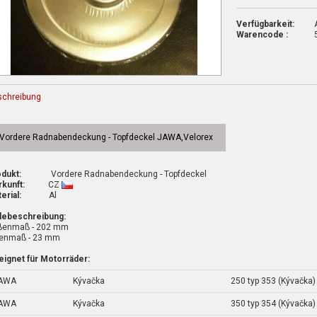
Verfügbarkeit:
Warencode :
schreibung
Vordere Radnabendeckung - Topfdeckel JAWA,Velorex
dukt:
Vordere Radnabendeckung - Topfdeckel
kunft:
CZ
erial:
Al
lebeschreibung:
ßenmaß - 202 mm
nenmaß - 23 mm
ignet für Motorräder:
AWA
Kývačka
250 typ 353 (Kývačka)
AWA
Kývačka
350 typ 354 (Kývačka)