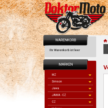
WARENKORB
Ihr Warenkorb ist leer
MARKEN
V
MZ
Simson
Jawa
JAWA - CZ
CZ