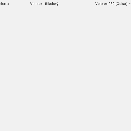
elorex
Velorex - tříkolový
Velorex 250 (Oskar) – 