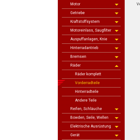
V
Motor
Getriebe
Kraftstoffsystem
Motoreinlass, Saugfilter
Auspuffanlagen, Knie
Hinterradantrieb
Bremsen
Räder
Räder komplett
Vorderradteile
Hinterradteile
Andere Teile
Reifen, Schläuche
Bowden, Seile, Wellen
Elektrische Ausrüstung
Gerät