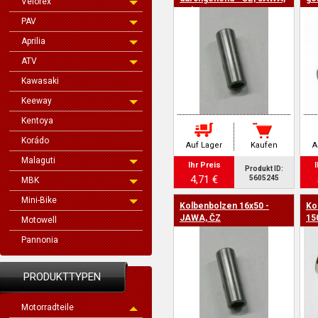
Velorex
Velorex
JA
PAV
Aprilia
ATV
Kawasaki
Keeway
Kentoya
Korádo
Auf Lager
Kaufen
A
Malaguti
Ihr Preis
I
Produkt ID:
4,71 €
5605245
MBK
Mini-Bike
Kolbenbolzen 16x50 -
Ko
JAWA, ČZ
15
Motowell
Pannonia
PRODUKTTYPEN
Motorradteile