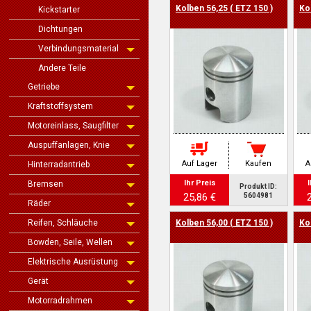
Kolben 56,25 ( ETZ 150 )
Ko
Kickstarter
Dichtungen
Verbindungsmaterial
Andere Teile
Getriebe
Kraftstoffsystem
Motoreinlass, Saugfilter
Auspuffanlagen, Knie
Auf Lager
Kaufen
A
Hinterradantrieb
Ihr Preis
I
Bremsen
Produkt ID:
25,86 €
5604981
Räder
Reifen, Schläuche
Kolben 56,00 ( ETZ 150 )
Ko
Bowden, Seile, Wellen
Elektrische Ausrüstung
Gerät
Motorradrahmen