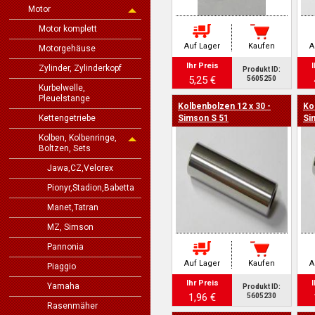
Motor
Motor komplett
Auf Lager
Kaufen
A
Motorgehäuse
Ihr Preis
I
Zylinder, Zylinderkopf
Produkt ID:
5,25 €
5605250
Kurbelwelle,
Pleuelstange
Kolbenbolzen 12 x 30 -
Ko
Kettengetriebe
Simson S 51
Si
Kolben, Kolbenringe,
Boltzen, Sets
Jawa,CZ,Velorex
Pionyr,Stadion,Babetta
Manet,Tatran
MZ, Simson
Pannonia
Auf Lager
Kaufen
A
Piaggio
Ihr Preis
I
Yamaha
Produkt ID:
1,96 €
5605230
Rasenmäher