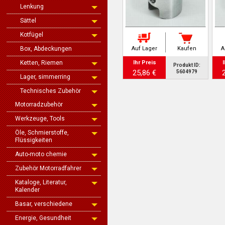
Lenkung
Sättel
Kotfügel
Box, Abdeckungen
Auf Lager
Kaufen
A
Ketten, Riemen
Ihr Preis
I
Produkt ID:
25,86 €
5604979
Lager, simmerring
Technisches Zubehör
Motorradzubehör
Werkzeuge, Tools
Öle, Schmierstoffe,
Flüssigkeiten
Auto-moto chemie
Zubehör Motorradfahrer
Kataloge, Literatur,
Kalender
Basar, verschiedene
Energie, Gesundheit