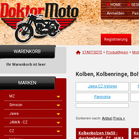
HOME
GES
Anmelden
Pas
Registrierung
WARENKORB
STARTSEITE
+
Produkttypen
+
Moto
Ihr Warenkorb ist leer
Kolben, Kolbenringe, Bol
MARKEN
Jawa,CZ,Velorex
MZ
Pannonia
Simson
Jawa
Sortieren nach:
Artikel
Preis +
JAWA - CZ
CZ
Kolbenbolzen 16x50 -
Ko
Preis -
durchgehend - ČZ, JAWA,
ge