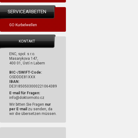
SERVICEARBEITEN
GO Kurbelwellen
KONTAKT
ENC, spol. s r.o.
Masarykova 147,
400 01, Ústí n Labem
BIC-/SWIFT-Code:
OSDDDE81XXX
IBAN:
DE31850503000221064389
E-mail für Fragen:
info@doktormoto.cz
Wir bitten Sie Fragen
nur
per E-mail
zu senden, da
wir die übersetzen müssen.