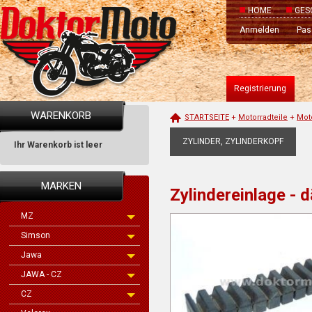
HOME
GES
Anmelden
Pas
Registrierung
WARENKORB
STARTSEITE
+
Motorradteile
+
Mot
ZYLINDER, ZYLINDERKOPF
Ihr Warenkorb ist leer
MARKEN
Zylindereinlage -
MZ
Simson
Jawa
JAWA - CZ
CZ