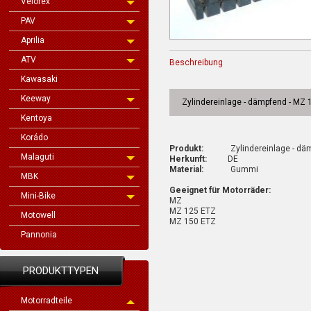
Velorex
PAV
Aprilia
ATV
Beschreibung
Kawasaki
Keeway
Zylindereinlage - dämpfend - MZ 
Kentoya
Korádo
Produkt:
Zylindereinlage - dämp
Malaguti
Herkunft:
DE
Material:
Gummi
MBK
Geeignet für Motorräder:
Mini-Bike
MZ
MZ 125 ETZ
Motowell
MZ 150 ETZ
Pannonia
PRODUKTTYPEN
Motorradteile