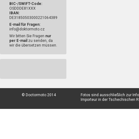
BIC-/SWIFT-Code:
OSDDDE81XXX
IBAN:
DE31850503000221064389
E-mail für Fragen:
info@doktormoto.cz
Wir bitten Sie Fragen
nur
per E-mail
zu senden, da
wir die übersetzen müssen.
© Doctormoto 2014
Fotos sind ausschließlich zur In
Importeur in der Tschechischen Re