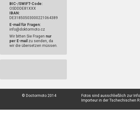
BIC-/SWIFT-Code:
OSDDDE81XXX
IBAN:
DE31850503000221064389
E-mail für Fragen:
info@doktormoto.cz
Wir bitten Sie Fragen
nur
per E-mail
zu senden, da
wir die übersetzen müssen.
© Doctormoto 2014
Fotos sind ausschließlich zur In
Importeur in der Tschechischen Re