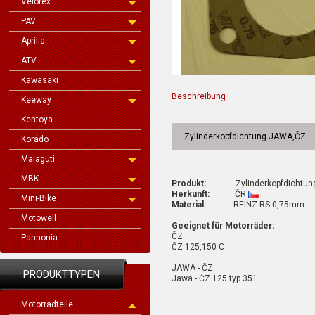
Velorex
PAV
Aprilia
ATV
Kawasaki
Beschreibung
Keeway
Kentoya
Zylinderkopfdichtung JAWA,ČZ
Korádo
Malaguti
MBK
Produkt:
Zylinderkopfdichtun
Herkunft:
ČR
Mini-Bike
Material:
REINZ RS 0,75mm
Motowell
Geeignet für Motorräder:
ČZ
Pannonia
ČZ 125,150 C
JAWA - ČZ
PRODUKTTYPEN
Jawa - ČZ 125 typ 351
Motorradteile