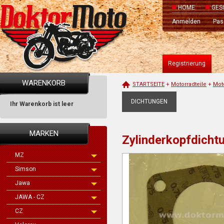
HOME
GES
Anmelden
Pas
Registrierung
WARENKORB
STARTSEITE
+
Motorradteile
+
Mot
DICHTUNGEN
Ihr Warenkorb ist leer
MARKEN
Zylinderkopfdich
MZ
Simson
Jawa
JAWA - CZ
CZ