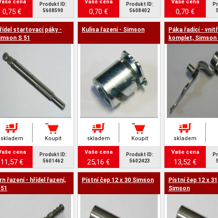
Vaše cena
Vaše cena
Vaše cena
Produkt ID:
Produkt ID:
Pr
0,75 €
0,70 €
0,70 €
5608590
5608402
řídel startovací páky -
Kulisa řazení - Simson
Páka řadící - vnitř
imson S 51
komplet, Simson 
skladem
Koupit
skladem
Koupit
skladem
Vaše cena
Vaše cena
Vaše cena
Produkt ID:
Produkt ID:
Pr
11,57 €
25,16 €
13,52 €
5601462
5602423
rn řazení - hřídel řazení,
Pístní čep 12 x 30 Simson
Pístní čep 12 x 31
 51
Simson