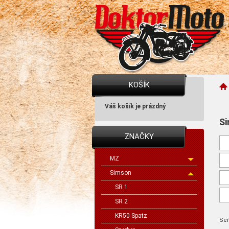
KOŠÍK
Váš košík je prázdný
S
ZNAČKY
MZ
Simson
SR 1
SR 2
KR50 Spatz
Seř