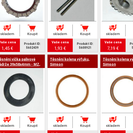
skladem
Koupit
skladem
Koupit
skladem
Vaše cena
Vaše cena
Vaše cena
Produkt ID:
Produkt ID:
Pr
1,45 €
1,93 €
7,19 €
5602439
5608921
ěsnění víčka palivové
Těsnění kolena výfuku,
Těsnění kolena v
ádrže 39x58x4mm - MZ,
Simson
Simson
imson
skladem
Koupit
skladem
Koupit
skladem