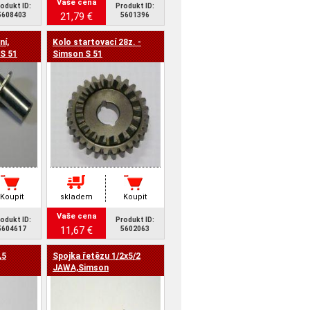
Vaše cena
odukt ID:
Produkt ID:
21,79 €
5608403
5601396
ní,
Kolo startovací 28z. -
S 51
Simson S 51
Koupit
skladem
Koupit
Vaše cena
odukt ID:
Produkt ID:
11,67 €
5604617
5602063
,5
Spojka řetězu 1/2x5/2
JAWA,Simson