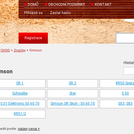
DOMŮ
OBCHODNÍ PODMÍNKY
KONTAKT
Přihlásit se
Zaslat heslo
Registrace
ÚVOD
+
Značky
+
Simson
Hledat
imson
SR 1
SR 2
KR50 Spat
Schwalbe
Star
S 50
S 51 Elektronic 50,60,70
Simson SR Skutr - 50,60,70
S53, S83
KR51/2
adit podle:
název
cena +