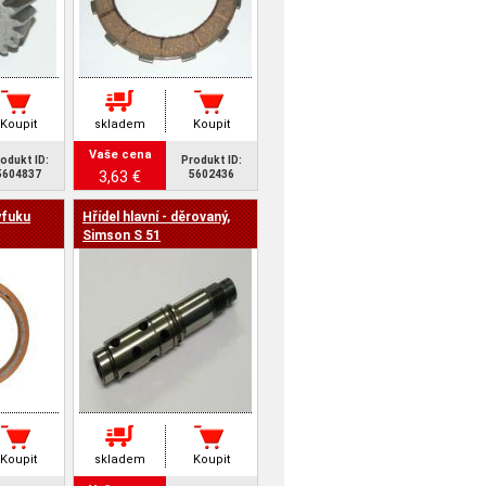
Koupit
skladem
Koupit
Vaše cena
odukt ID:
Produkt ID:
3,63 €
5604837
5602436
ýfuku
Hřídel hlavní - děrovaný,
Simson S 51
Koupit
skladem
Koupit