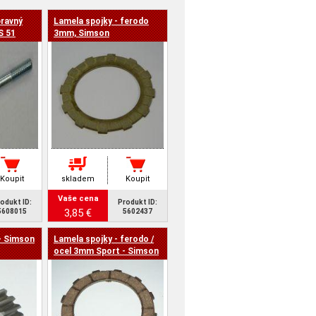
pravný
Lamela spojky - ferodo
S 51
3mm, Simson
Koupit
skladem
Koupit
Vaše cena
odukt ID:
Produkt ID:
3,85 €
5608015
5602437
- Simson
Lamela spojky - ferodo /
ocel 3mm Sport - Simson