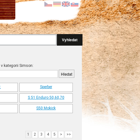
Vyhledat
 v kategorii Simson:
z
Sperber
S 51 Enduro 50,60,70
S50 Mokick
1
2
3
4
5
>
>>