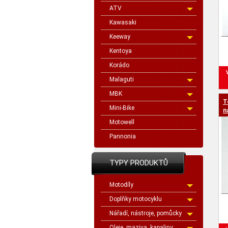
ATV
Kawasaki
Keeway
Kentoya
Korádo
Malaguti
MBK
T
Mini-Bike
n
S
Motowell
Pannonia
TYPY PRODUKTŮ
Motodíly
Doplňky motocyklu
Nářadí, nástroje, pomůcky
Oleje, maziva, kapaliny