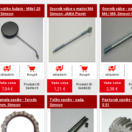
rcátko kulaté - M8x1,25
Svorník válce s maticí M6
Svorník válce - o
a -
 Simson
Simson, JAWA Pionýr
M6 / M8, Simson 
skladem
Koupit
skladem
Koupit
skladem
Vaše cena
Vaše cena
Vaše cena
Produkt ID:
Produkt ID:
Pr
7,04 €
1,21 €
2,38 €
5609619
5608023
amela spojky - ferodo
Tyčky spojky - sada,
Pastorek spojky 
mm, Simson
Simson
S 51