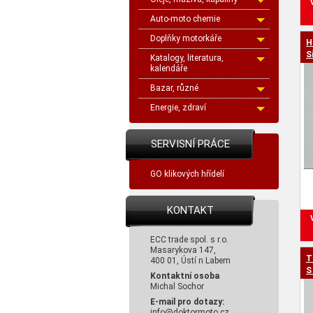
Auto-moto chemie
Doplňky motorkáře
H
S
Katalogy, literatura,
kalendáře
Bazar, různé
Energie, zdraví
SERVISNÍ PRÁCE
GO klikových hřídelí
KONTAKT
ECC trade spol. s r.o.
Masarykova 147,
T
400 01, Ústí n Labem
S
Kontaktní osoba
Michal Sochor
E-mail pro dotazy:
info@doktormoto.cz