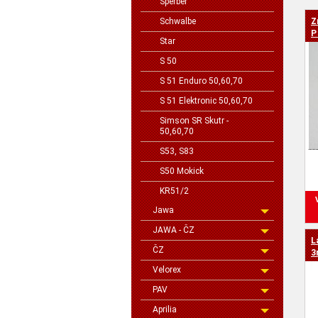
Sperber
Schwalbe
Z
cen
P
Star
S 50
S 51 Enduro 50,60,70
S 51 Elektronic 50,60,70
Simson SR Skutr -
50,60,70
S53, S83
S50 Mokick
KR51/2
Jawa
JAWA - ČZ
L
ČZ
3
Velorex
PAV
Aprilia