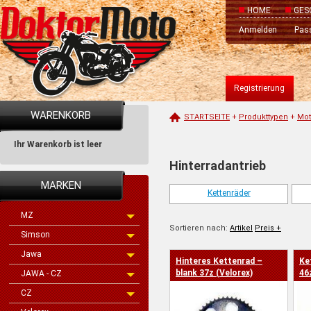
HOME
GES
Anmelden
Pas
Registrierung
WARENKORB
STARTSEITE
+
Produkttypen
+
Mot
Ihr Warenkorb ist leer
Hinterradantrieb
MARKEN
Kettenräder
MZ
Sortieren nach:
Artikel
Preis +
Simson
Jawa
Hinteres Kettenrad –
Ke
Preis -
blank 37z (Velorex)
46
JAWA - CZ
CZ