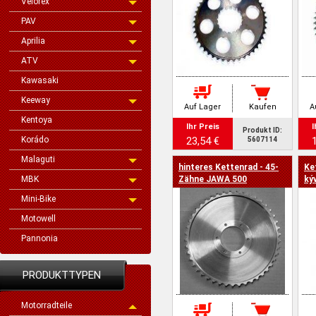
Velorex
PAV
Aprilia
ATV
Kawasaki
Keeway
Auf Lager
Kaufen
A
Kentoya
Ihr Preis
I
Produkt ID:
Korádo
23,54 €
5607114
Malaguti
hinteres Kettenrad - 45-
Ke
MBK
Zähne JAWA 500
ký
Mini-Bike
Motowell
Pannonia
PRODUKTTYPEN
Motorradteile