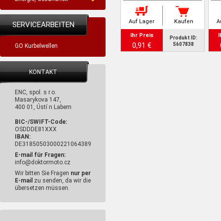
Auf Lager
Kaufen
A
SERVICEARBEITEN
Ihr Preis
I
Produkt ID:
0,91 €
5607838
GO Kurbelwellen
KONTAKT
ENC, spol. s r.o.
Masarykova 147,
400 01, Ústí n Labem
BIC-/SWIFT-Code:
OSDDDE81XXX
IBAN:
DE31850503000221064389
E-mail für Fragen:
info@doktormoto.cz
Wir bitten Sie Fragen
nur per
E-mail
zu senden, da wir die
übersetzen müssen.