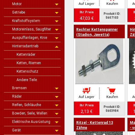
Motor
Auf Lager
Kaufen
A
Getriebe
Ihr Preis
I
Produkt ID:
47,03 €
5607103
Kraftstoffsystem
Motoreinlass, Saugfilter
Rechter Kettenspanner
Hi
(Stadion, Jawetta)
Zä
Auspuffanlagen, Knie
Hinterradantrieb
Kettenräder
Ketten, Riemen
Kettenschutz
Andere Teile
Bremsen
Räder
Auf Lager
Kaufen
A
Reifen, Schläuche
Ihr Preis
I
Produkt ID:
2,13 €
5603984
Bowden, Seile, Wellen
Elektrische Ausrüstung
Ritzel - Kettenrad 13
Ma
Zähne
- 
Gerät