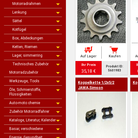
Motorradrahmen
Lenkung
Sättel
Kotfügel
Box, Abdeckungen
Ketten, Riemen
Lager, simmerring
Auf Lager
Kaufen
A
Technisches Zubehör
Ihr Preis
I
Produkt ID:
35,18 €
5601983
Motorradzubehör
Werkzeuge, Tools
Koppelkette 1/2x5/2
Ko
JAWA,Simson
Öle, Schmierstoffe,
Flüssigkeiten
Auto-moto chemie
Zubehör Motorradfahrer
Kataloge, Literatur, Kalender
Basar, verschiedene
Energie, Gesundheit