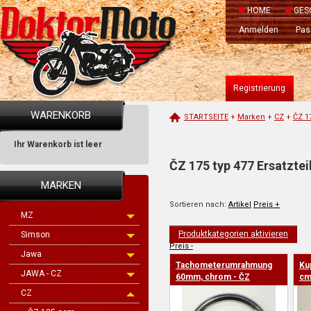
HOME
GES
Anmelden
Pas
Registrierung
WARENKORB
STARTSEITE
+
Marken
+
CZ
+
ČZ 1
Ihr Warenkorb ist leer
ČZ 175 typ 477 Ersatztei
MARKEN
Sortieren nach:
Artikel
Preis +
MZ
Produktkategorien aktivieren
Simson
Preis -
Jawa
Tachometerumrahmung
Kup
JAWA - CZ
60mm, chrom - ČZ
cm
CZ