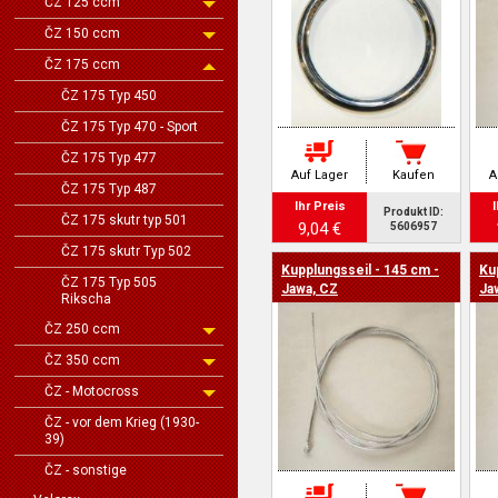
ČZ 125 ccm
ČZ 150 ccm
ČZ 175 ccm
ČZ 175 Typ 450
ČZ 175 Typ 470 - Sport
ČZ 175 Typ 477
Auf Lager
Kaufen
A
ČZ 175 Typ 487
Ihr Preis
I
Produkt ID:
ČZ 175 skutr typ 501
9,04 €
5606957
ČZ 175 skutr Typ 502
Kupplungsseil - 145 cm -
Ku
ČZ 175 Typ 505
Jawa, CZ
Ja
Rikscha
ČZ 250 ccm
ČZ 350 ccm
ČZ - Motocross
ČZ - vor dem Krieg (1930-
39)
ČZ - sonstige