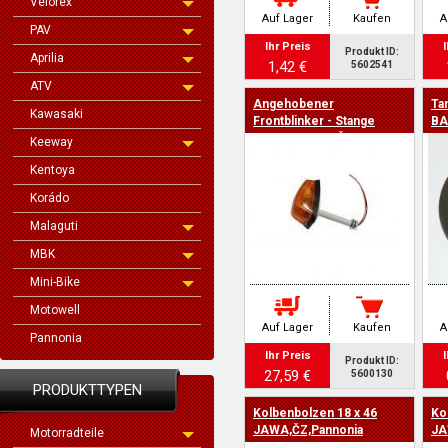
Velorex
Auf Lager
Kaufen
A
PAV
Ihr Preis
I
Produkt ID:
Aprilia
1,42 €
5602541
ATV
Angehobener
Ta
Kawasaki
Frontblinker - Stange
BA
90mm, JAWA, ČZ
Keeway
Kentoya
Korádo
Malaguti
MBK
Mini-Bike
Motowell
Auf Lager
Kaufen
A
Pannonia
Ihr Preis
I
Produkt ID:
27,59 €
5600130
PRODUKTTYPEN
Kolbenbolzen 18 x 46
Ko
JAWA,ČZ,Pannonia
JA
Motorradteile