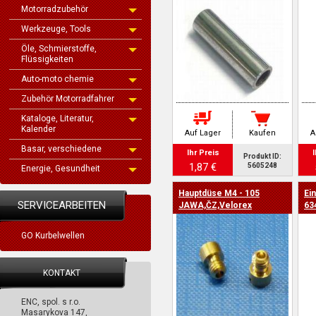
Motorradzubehör
Werkzeuge, Tools
Öle, Schmierstoffe,
Flüssigkeiten
Auto-moto chemie
Zubehör Motorradfahrer
Kataloge, Literatur,
Kalender
Auf Lager
Kaufen
A
Basar, verschiedene
Ihr Preis
I
Produkt ID:
1,87 €
5605248
Energie, Gesundheit
Hauptdüse M4 - 105
Ein
SERVICEARBEITEN
JAWA,ČZ,Velorex
63
GO Kurbelwellen
KONTAKT
ENC, spol. s r.o.
Masarykova 147,