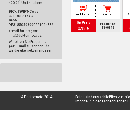
400 01, Ústí n Labem
BIC-/SWIFT-Code:
Auf Lager
Kaufen
A
OSDDDE81XXX
IBAN:
Ihr Preis
I
Produkt ID:
DE31850503000221064389
0,93 €
5608842
E-mail für Fragen:
info@doktormoto.cz
Wir bitten Sie Fragen
nur
per E-mail
zu senden, da
wir die übersetzen müssen.
© Doctormoto 2014
Fotos sind ausschließlich zur In
Importeur in der Tschechischen Re