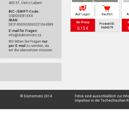
400 01, Ústí n Labem
BIC-/SWIFT-Code:
Auf Lager
Kaufen
A
OSDDDE81XXX
IBAN:
Ihr Preis
I
Produkt ID:
DE31850503000221064389
0,15 €
5606379
E-mail für Fragen:
info@doktormoto.cz
Wir bitten Sie Fragen
nur
per E-mail
zu senden, da
wir die übersetzen müssen.
© Doctormoto 2014
Fotos sind ausschließlich zur In
Importeur in der Tschechischen Re