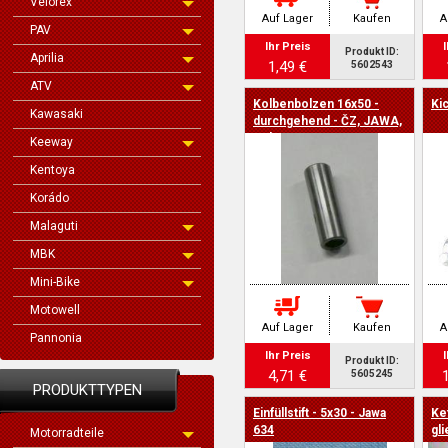
Velorex
Auf Lager
Kaufen
A
PAV
Ihr Preis
I
Produkt ID:
Aprilia
1,49 €
5602543
ATV
Kolbenbolzen 16x50 -
Ki
Kawasaki
durchgehend - ČZ, JAWA,
Velorex
Keeway
Kentoya
Korádo
Malaguti
MBK
Mini-Bike
Motowell
Auf Lager
Kaufen
A
Pannonia
Ihr Preis
I
Produkt ID:
4,71 €
5605245
PRODUKTTYPEN
Einfüllstift - 5x30 - Jawa
Ket
634
gl
Motorradteile
Ja