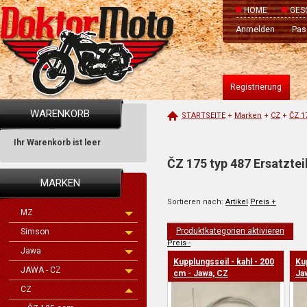
HOME
GES
Anmelden
Pas
Registrierung
WARENKORB
STARTSEITE
+
Marken
+
CZ
+
ČZ 1
Ihr Warenkorb ist leer
ČZ 175 typ 487 Ersatztei
MARKEN
Sortieren nach:
Artikel
Preis +
MZ
Produktkategorien aktivieren
Simson
Preis -
Jawa
Kupplungsseil - kahl - 200
Ku
JAWA - CZ
cm - Jawa, CZ
Ja
CZ