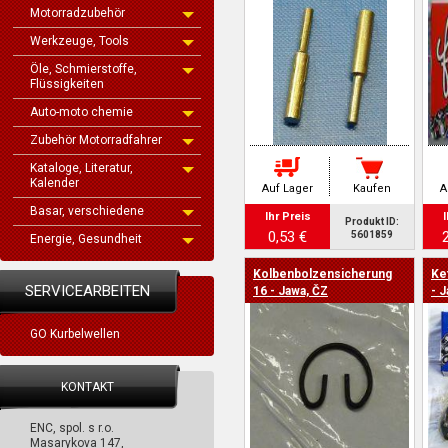
Motorradzubehör
Werkzeuge, Tools
Öle, Schmierstoffe,
Flüssigkeiten
Auto-moto chemie
Zubehör Motorradfahrer
Kataloge, Literatur,
Kalender
Auf Lager
Kaufen
A
Basar, verschiedene
Ihr Preis
I
Produkt ID:
0,53 €
5601859
Energie, Gesundheit
Kolbenbolzensicherung
Ket
SERVICEARBEITEN
16 - Jawa, ČZ
- 
GO Kurbelwellen
KONTAKT
ENC, spol. s r.o.
Masarykova 147,