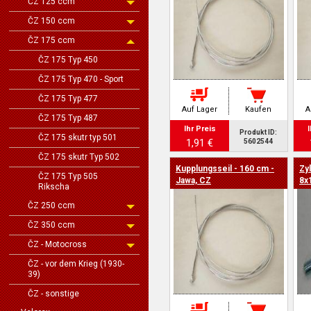
ČZ 125 ccm
ČZ 150 ccm
ČZ 175 ccm
ČZ 175 Typ 450
ČZ 175 Typ 470 - Sport
ČZ 175 Typ 477
Auf Lager
Kaufen
A
ČZ 175 Typ 487
Ihr Preis
I
Produkt ID:
ČZ 175 skutr typ 501
1,91 €
5602544
ČZ 175 skutr Typ 502
Kupplungsseil - 160 cm -
Zy
ČZ 175 Typ 505
Jawa, CZ
8x
Rikscha
ČZ 250 ccm
ČZ 350 ccm
ČZ - Motocross
ČZ - vor dem Krieg (1930-
39)
ČZ - sonstige